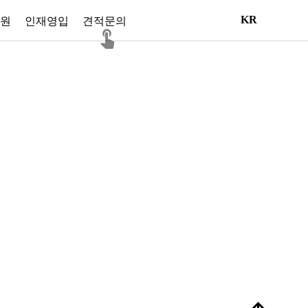
KR
원
인재영입
견적문의