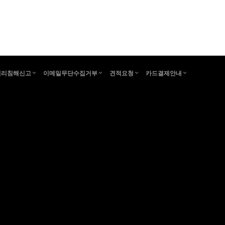
권리침해신고
이메일무단수집거부
견적요청
카드결제안내