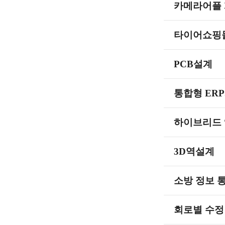
카메라어플
타이어쇼핑
PCB설계
통합형 ER
하이브리드
3D역설계
소방 정보 
회로별 수정