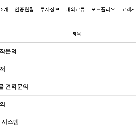
소개
인증현황
투자정보
대외교류
포트폴리오
고객지
제목
제작문의
적
몰 견적문의
문의
리 시스템