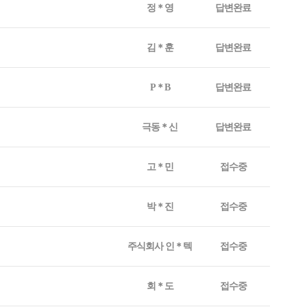
정＊영
답변완료
김＊훈
답변완료
P＊B
답변완료
극동＊신
답변완료
고＊민
접수중
박＊진
접수중
주식회사 인＊텍
접수중
회＊도
접수중