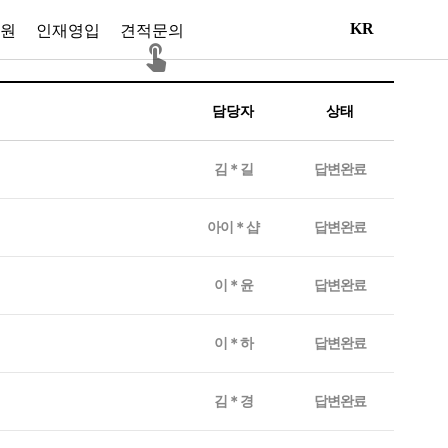
KR
원
인재영입
견적문의
담당자
상태
김＊길
답변완료
아이＊샵
답변완료
이＊윤
답변완료
이＊하
답변완료
김＊경
답변완료