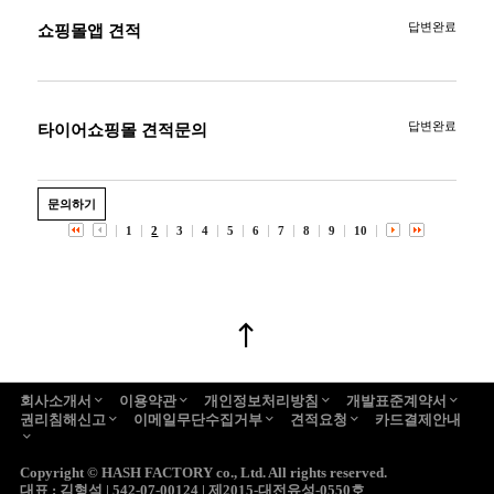
답변완료
쇼핑몰앱 견적
답변완료
타이어쇼핑몰 견적문의
문의하기
1
2
3
4
5
6
7
8
9
10
회사소개서
이용약관
개인정보처리방침
개발표준계약서
권리침해신고
이메일무단수집거부
견적요청
카드결제안내
Copyright ©
HASH FACTORY co., Ltd.
All rights reserved.
대표 : 김형석 | 542-07-00124 | 제2015-대전유성-0550호