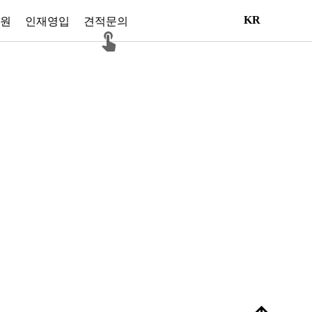
KR
원
인재영입
견적문의