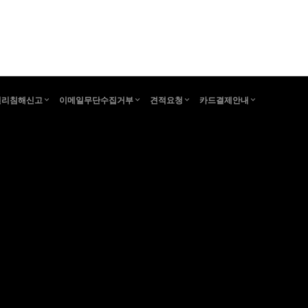
권리침해신고
이메일무단수집거부
견적요청
카드결제안내