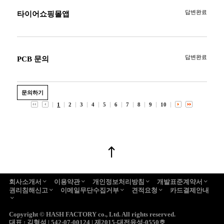
답변완료
타이어쇼핑몰앱
답변완료
PCB 문의
문의하기
1
2
3
4
5
6
7
8
9
10
회사소개서
이용약관
개인정보처리방침
개발표준계약서
권리침해신고
이메일무단수집거부
견적요청
카드결제안내
Copyright ©
HASH FACTORY co., Ltd.
All rights reserved.
대표 : 김형석 | 542-07-00124 | 제2015-대전유성-0550호